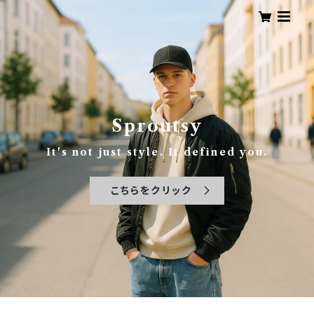
Sproutsy
It's not just style. It defined you.
こちらをクリック