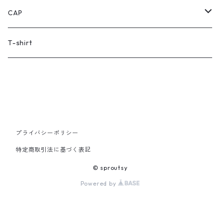
CAP
women's
T-shirt
kid's
プライバシーポリシー
特定商取引法に基づく表記
© sproutsy
Powered by