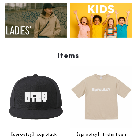
Items
【sproutsy】cap black
【sproutsy】T-shirt san