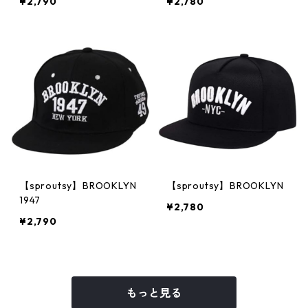
¥2,790
¥2,780
【sproutsy】BROOKLYN
【sproutsy】BROOKLYN
1947
¥2,780
¥2,790
もっと見る