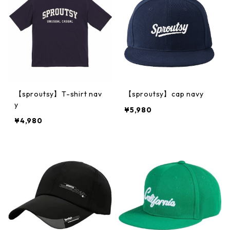
【sproutsy】T-shirt nav
【sproutsy】cap navy
y
¥5,980
¥4,980