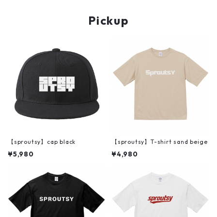
Pickup
【sproutsy】cap black
【sproutsy】T-shirt sand beige
¥5,980
¥4,980