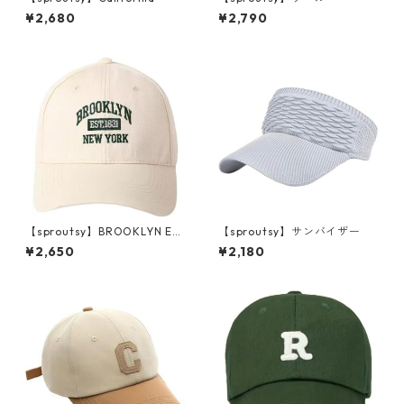
¥2,680
¥2,790
【sproutsy】BROOKLYN ES
【sproutsy】サンバイザー
T.1631
¥2,650
¥2,180