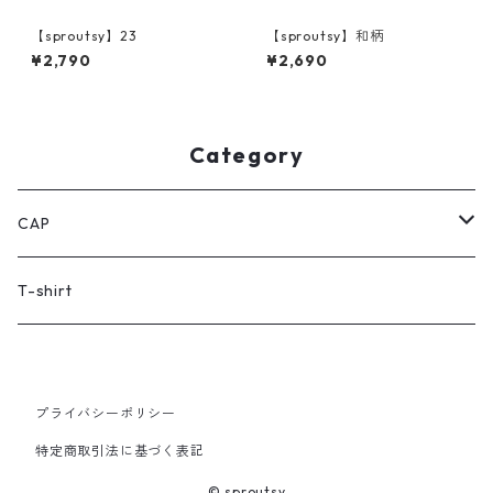
【sproutsy】23
【sproutsy】和柄
¥2,790
¥2,690
Category
CAP
women's
T-shirt
kid's
プライバシーポリシー
特定商取引法に基づく表記
© sproutsy