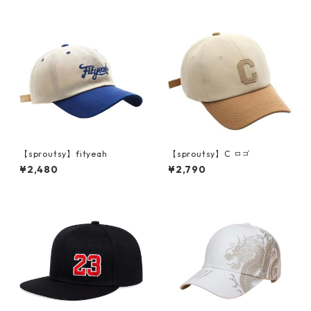
【sproutsy】fityeah
【sproutsy】C ロゴ
¥2,480
¥2,790