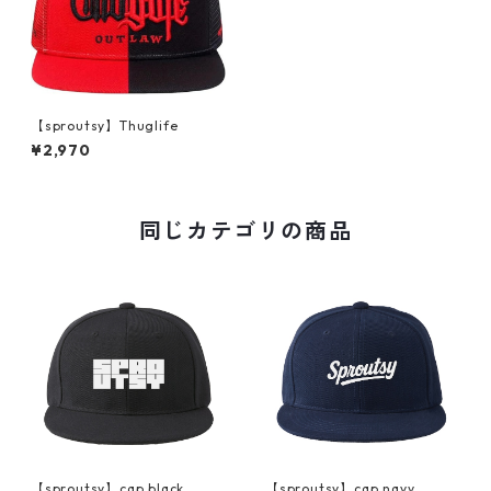
【sproutsy】Thuglife
¥2,970
同じカテゴリの商品
【sproutsy】cap black
【sproutsy】cap navy