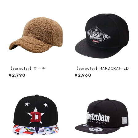
【sproutsy】ウール
【sproutsy】HANDCRAFTED
¥2,790
¥2,960