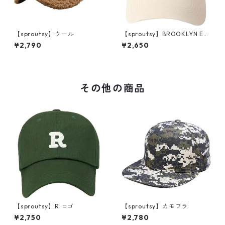
【sproutsy】ウール
【sproutsy】BROOKLYN ES
T.1631
¥2,790
¥2,650
その他の商品
【sproutsy】R ロゴ
【sproutsy】カモフラ
¥2,750
¥2,780