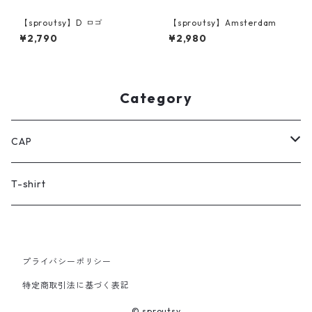
【sproutsy】D ロゴ
【sproutsy】Amsterdam
¥2,790
¥2,980
Category
CAP
women's
T-shirt
kid's
プライバシーポリシー
特定商取引法に基づく表記
© sproutsy