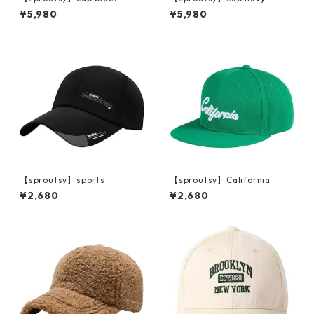
¥5,980
¥5,980
【sproutsy】sports
【sproutsy】California
¥2,680
¥2,680