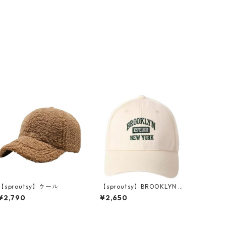
【sproutsy】ウール
【sproutsy】BROOKLYN E
ST.1631
¥2,790
¥2,650