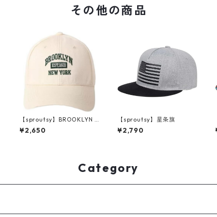
その他の商品
【sproutsy】BROOKLYN E
【sproutsy】星条旗
ST.1631
¥2,650
¥2,790
Category