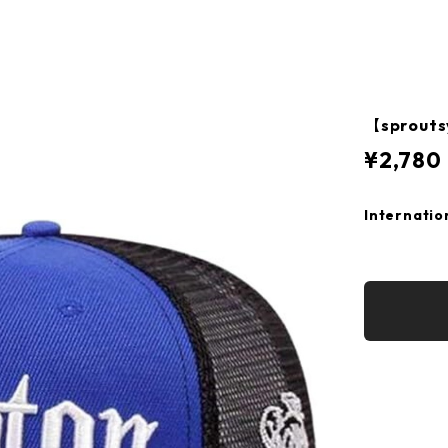
【sprou
¥2,780
Internatio