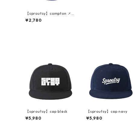
【sproutsy】compton メッ
シュキャップ
¥2,780
【sproutsy】cap black
【sproutsy】cap navy
¥5,980
¥5,980