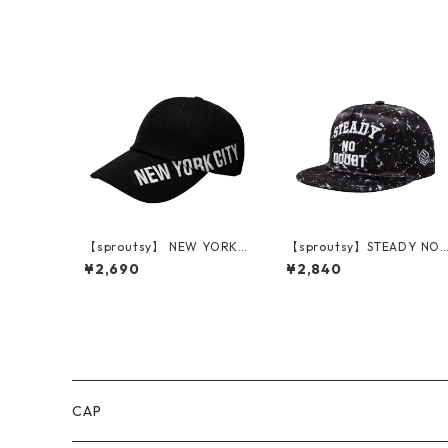
【sproutsy】 NEW YORK
【sproutsy】STEADY NO
CITY
DOUBT
¥2,690
¥2,840
CAP